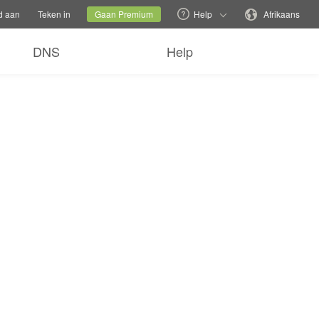
 familie webtuiste
Huidige webwerf
Verander taal
d aan
Teken in
Gaan Premium
Help
Afrikaans
DNS
Help