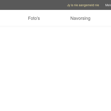
Rekening opsies
Hulp opsies
Wissel
Jy is nie aangemeld nie
Mel
Foto's
Navorsing