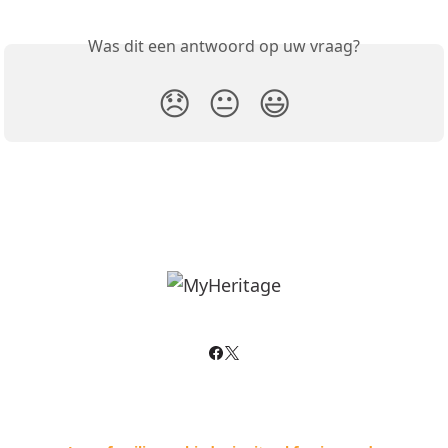
Was dit een antwoord op uw vraag?
😞
😐
😃