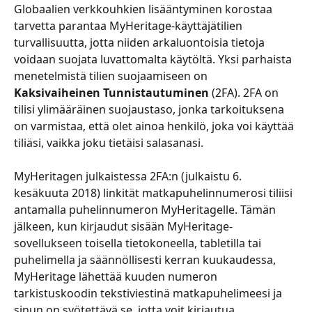
Globaalien verkkouhkien lisääntyminen korostaa 
tarvetta parantaa MyHeritage-käyttäjätilien 
turvallisuutta, jotta niiden arkaluontoisia tietoja 
voidaan suojata luvattomalta käytöltä. Yksi parhaista 
menetelmistä tilien suojaamiseen on 
Kaksivaiheinen Tunnistautuminen
 (2FA). 2FA on 
tilisi ylimääräinen suojaustaso, jonka tarkoituksena 
on varmistaa, että olet ainoa henkilö, joka voi käyttää 
tiliäsi, vaikka joku tietäisi salasanasi.
​​ ​
​​​​​​MyHeritagen julkaistessa 2FA:n (julkaistu 6. 
kesäkuuta 2018) linkität matkapuhelinnumerosi tiliisi 
antamalla puhelinnumeron MyHeritagelle. Tämän 
jälkeen, kun kirjaudut sisään MyHeritage-
sovellukseen toisella tietokoneella, tabletilla tai 
puhelimella ja säännöllisesti kerran kuukaudessa, 
MyHeritage lähettää kuuden numeron 
tarkistuskoodin tekstiviestinä matkapuhelimeesi ja 
sinun on syötettävä se, jotta voit kirjautua 