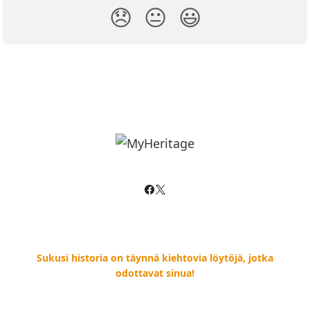
😞
😐
😃
Sukusi historia on täynnä kiehtovia löytöjä, jotka
odottavat sinua!