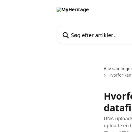
Spring videre til hovedindholdet
Søg efter artikler...
Alle samlinge
Hvorfor kan
Hvorf
datafi
DNA-uploads 
uploade en 