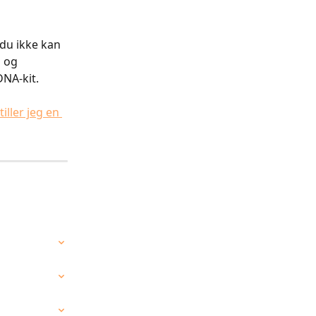
du ikke kan 
 og 
DNA-kit.
ller jeg en 