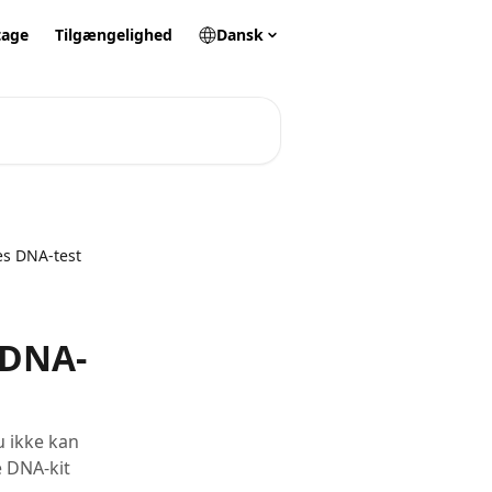
tage
Tilgængelighed
Dansk
es DNA-test
 DNA-
 ikke kan
 DNA-kit