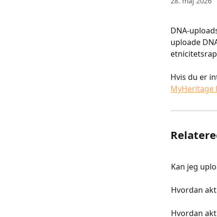
28. maj 2026
DNA-uploads 
uploade DNA-
etnicitetsra
Hvis du er in
MyHeritage 
Relatere
Kan jeg uplo
Hvordan akt
Hvordan akti