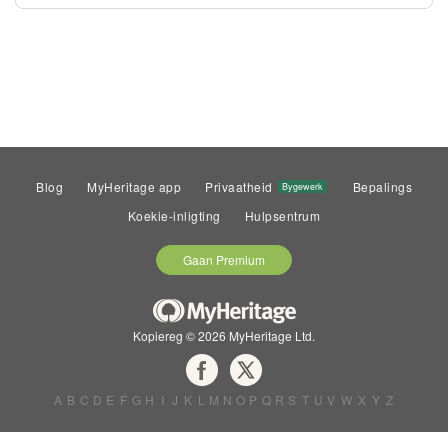
Blog
MyHeritage app
Privaatheid
Bepalings
Bygewerk
Koekie-inligting
Hulpsentrum
Gaan Premium
Kopiereg © 2026 MyHeritage Ltd.
A
B
C
D
E
F
G
H
I
J
K
L
M
N
O
P
Q
R
S
T
U
V
W
X
Y
Z