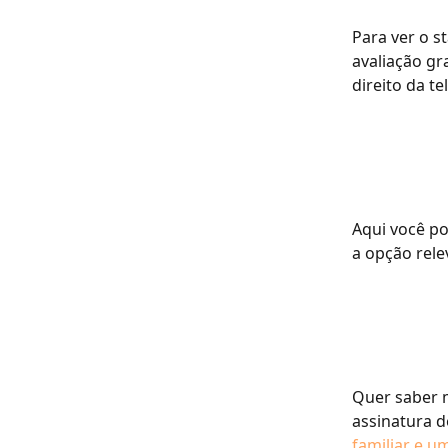
Para ver o s
avaliação gr
direito da t
​​Aqui você p
a opção rele
Quer saber m
assinatura d
familiar e u