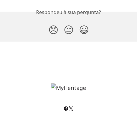
Respondeu à sua pergunta?
😞
😐
😃