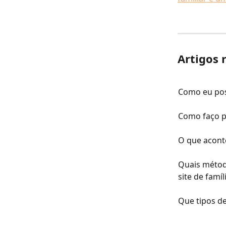
Artigos 
Como eu pos
Como faço pa
O que acont
Quais métod
site de famíl
Que tipos d