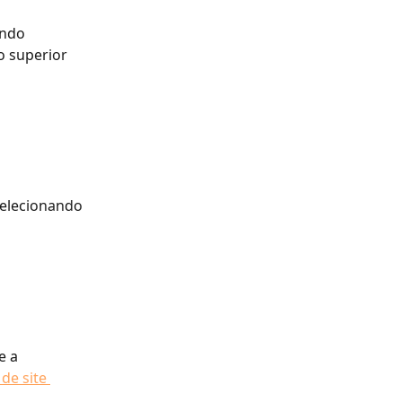
indo 
o superior 
 selecionando 
e a 
de site 