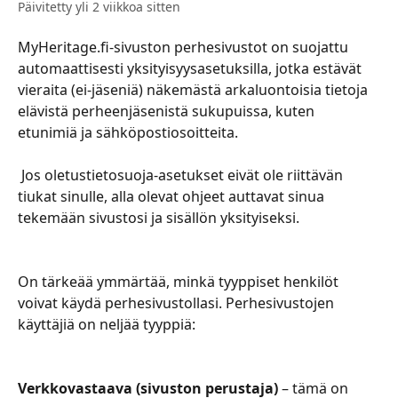
Päivitetty yli 2 viikkoa sitten
MyHeritage.fi-sivuston perhesivustot on suojattu 
automaattisesti yksityisyysasetuksilla, jotka estävät 
vieraita (ei-jäseniä) näkemästä arkaluontoisia tietoja 
elävistä perheenjäsenistä sukupuissa, kuten 
etunimiä ja sähköpostiosoitteita.
​​​​​​​​​​ ​​Jos oletustietosuoja-asetukset eivät ole riittävän 
tiukat sinulle, alla olevat ohjeet auttavat sinua 
tekemään sivustosi ja sisällön yksityiseksi.​​
​​​​​​​​​​ 
​​​​​​​​​​On tärkeää ymmärtää, minkä tyyppiset henkilöt 
voivat käydä perhesivustollasi. Perhesivustojen 
käyttäjiä on neljää tyyppiä:
​​​​​​​​​​ 
Verkkovastaava (sivuston perustaja)
 – tämä on 