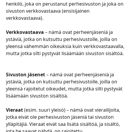
henkilö, joka on perustanut perhesivuston ja joka on 
sivuston verkkovastaava (ensisijainen 
verkkovastaava).
Verkkovastaava 
– nämä ovat perheenjäseniä ja 
ystäviä, jotka on kutsuttu perhesivustolle, joilla on 
yleensä vähemmän oikeuksia kuin verkkovastaavalla, 
mutta jotka silti pystyvät lisäämään sivuston sisältöä.
​​​​​​​​​​ 
Sivuston jäsenet
 – nämä ovat perheenjäseniä ja 
ystäviä, jotka on kutsuttu perhesivustolle, joilla on 
yleensä rajoitetut oikeudet, mutta jotka silti pystyvät 
lisäämään sivuston sisältöä.
Vieraat 
(esim. suuri yleisö) – nämä ovat vierailijoita, 
jotka eivät ole perhesivuston jäseniä tai sivuston 
ylläpitäjiä. Vieraat eivät saa lisätä sisältöä, ja sisältö, 
jota he saavat nähdä, on rajoitettu.