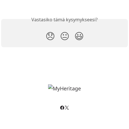
Vastasiko tämä kysymykseesi?
😞
😐
😃