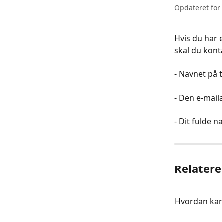
Opdateret for
Hvis du har 
skal du kont
​ 
- Navnet på t
​ 
- Den e-maila
​ 
- Dit fulde n
Relatere
Hvordan kan