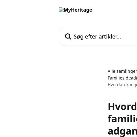
Spring videre til hovedindholdet
Søg efter artikler...
Alle samlinge
Familiesidead
Hvordan kan j
Hvord
famil
adgang