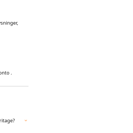
sninger, 
onto .
ritage?