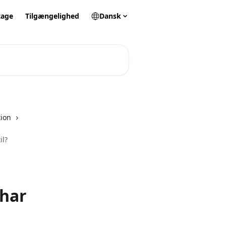
tage
Tilgængelighed
Dansk
tion
il?
 har