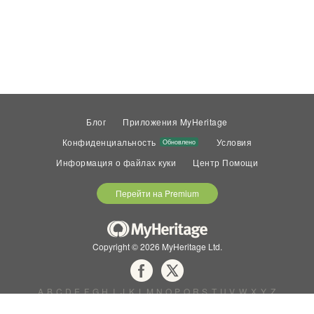
Блог
Приложения MyHeritage
Конфиденциальность
Условия
Обновлено
Информация о файлах куки
Центр Помощи
Перейти на Premium
Copyright © 2026 MyHeritage Ltd.
A
B
C
D
E
F
G
H
I
J
K
L
M
N
O
P
Q
R
S
T
U
V
W
X
Y
Z