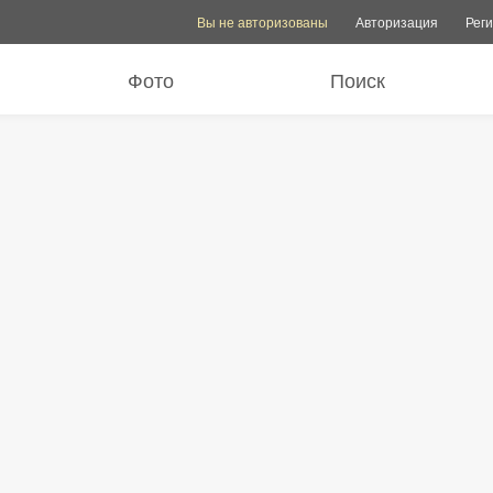
Опции учетной записи
Опции помощи
Переключит
Вы не авторизованы
Авторизация
Рег
Фото
Поиск