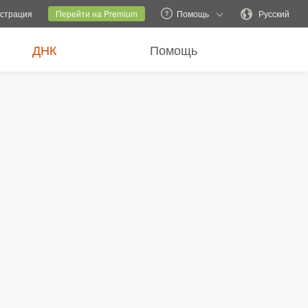
ь семейный сайт
Текущий сайт
Изменить языковую версию
истрация
Перейти на Premium
Помощь
Русский
ДНК
Помощь