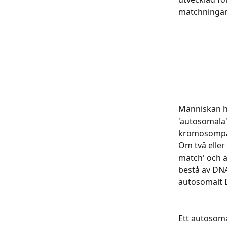
matchningar
Människan h
'autosomala'
kromosompar 
Om två eller
match' och ä
bestå av DNA
autosomalt 
Ett autosoma