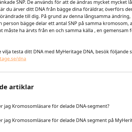
änkade SNP. De används för att de ändras mycket mycket l
är du ärver ditt DNA från bägge dina föräldrar, överförs der
örändrade till dig. På grund av denna långsamma ändring, 
n person bägge delar ett antal SNP på samma kromosom, at
 måste ha ärvts från en och samma källa , en gemensam f
 vilja testa ditt DNA med MyHeritage DNA, besök följande s
tage.se/dna
de artiklar
r jag Kromosomläsare för delade DNA-segment?
r jag Kromosomläsare för delade DNA segment på MyHeri