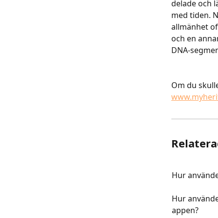
delade och l
med tiden. N
allmänhet of
och en anna
DNA-segment
Om du skulle
www.myheri
Relatera
Hur använde
Hur använde
appen?