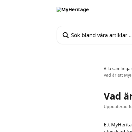
Hoppa till huvudinnehåll
Sök bland våra artiklar …
Alla samlinga
Vad är ett My
Vad ä
Uppdaterad fö
Ett MyHerita
utvecklad fö