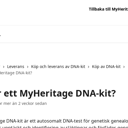
Tillbaka till MyHeri
r
Leverans
Köp och leverans av DNA-kit
Köp av DNA-kit
Heritage DNA-kit?
r ett MyHeritage DNA-kit?
r mer än 2 veckor sedan
ge DNA-kit är ett autosomalt DNA-test för genetisk genealo
r upptäckt och identifiering av släktingar och förfäder, ge