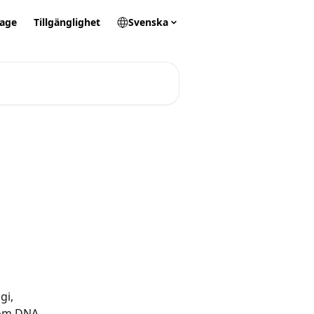
tage
Tillgänglighet
Svenska
gi, 
nom DNA-