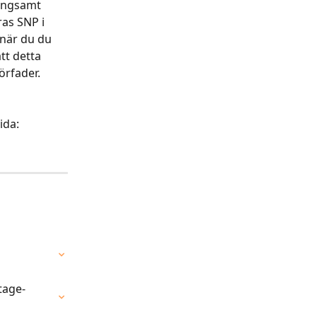
ångsamt 
as SNP i 
när du du 
t detta 
örfader.
ida: 
tage-