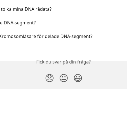
g tolka mina DNA rådata?
de DNA-segment?
Kromosomläsare för delade DNA-segment?
Fick du svar på din fråga?
😞
😐
😃