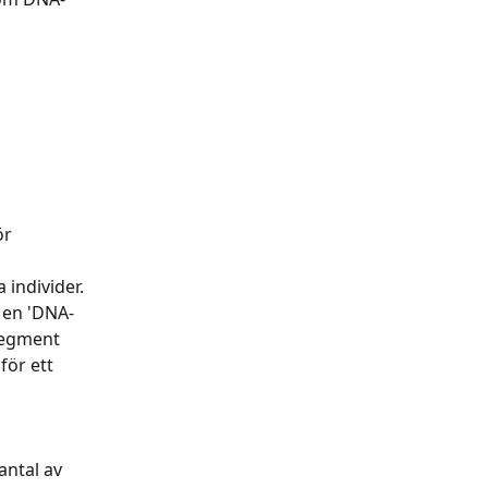
r 
individer. 
 en 'DNA-
segment 
ör ett 
antal av 