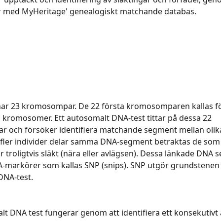
 med MyHeritage' genealogiskt matchande databas.
ar 23 kromosompar. De 22 första kromosomparen kallas fö
 kromosomer. Ett autosomalt DNA-test tittar på dessa 22 
och försöker identifiera matchande segment mellan olika 
 fler individer delar samma DNA-segment betraktas de som
r troligtvis släkt (nära eller avlägsen). Dessa länkade DNA 
-markörer som kallas SNP (snips). SNP utgör grundstenen f
DNA-test.
lt DNA test fungerar genom att identifiera ett konsekutivt 