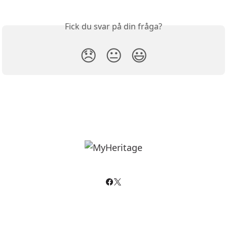
Fick du svar på din fråga?
😞
😐
😃