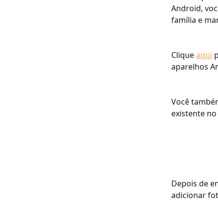
Android, voc
família e ma
Clique 
aqui
 
aparelhos A
Você também
existente no
Depois de en
adicionar fo