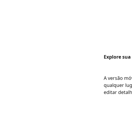
Explore sua
A versão móv
qualquer lug
editar detal