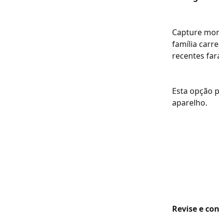
Capture mom
família carr
recentes far
Esta opção p
aparelho.
Revise e co