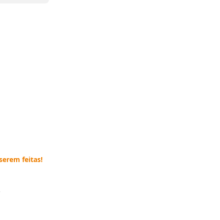
serem feitas!
e
--