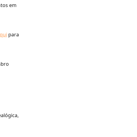
ntos em 
qui
 para 
mbro 
alógica, 