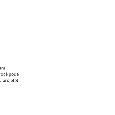
ara 
Você pode 
u projeto!