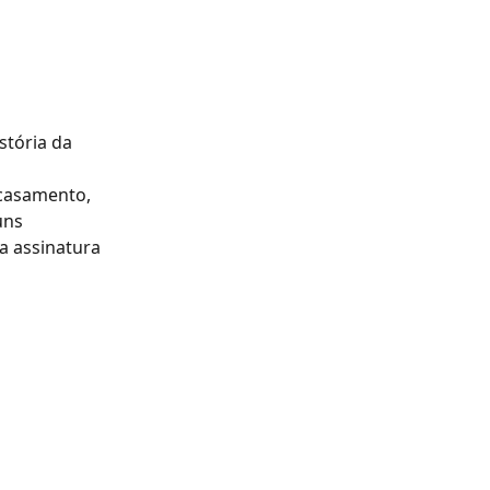
tória da 
 
 casamento, 
uns 
a assinatura 