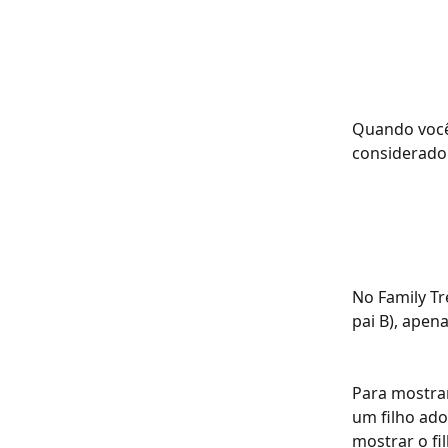
Quando você 
considerado
No Family Tr
pai B), apen
Para mostrar
um filho ado
mostrar o fi