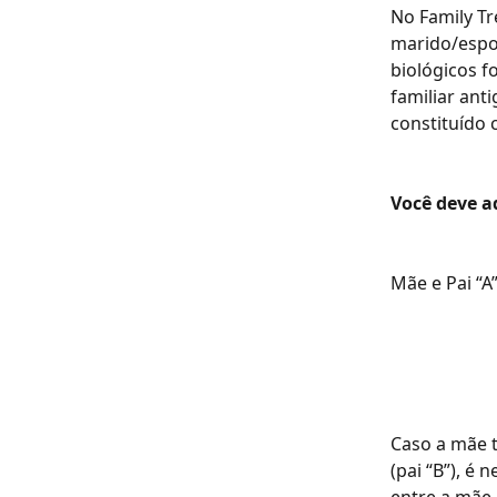
No Family Tr
marido/espos
biológicos f
familiar ant
constituído
Você deve a
Mãe e Pai “A”
Caso a mãe 
(pai “B”), é
entre a mãe 