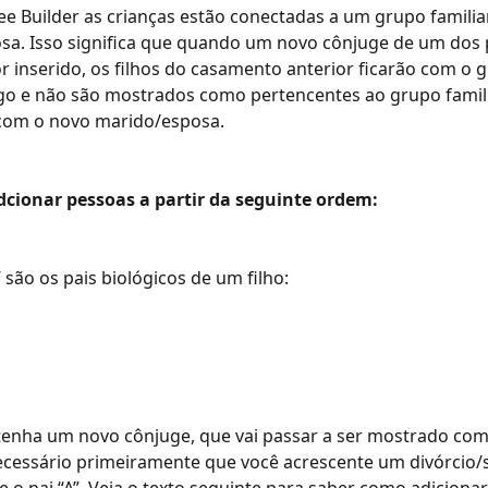
ee Builder as crianças estão conectadas a um grupo familia
a. Isso significa que quando um novo cônjuge de um dos p
or inserido, os filhos do casamento anterior ficarão com o 
igo e não são mostrados como pertencentes ao grupo familia
 com o novo marido/esposa.
dcionar pessoas a partir da seguinte ordem:
 são os pais biológicos de um filho:
tenha um novo cônjuge, que vai passar a ser mostrado com
 necessário primeiramente que você acrescente um divórcio
e o pai “A”. Veja o texto seguinte para saber como adiciona