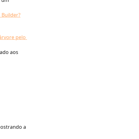
 Builder?
rvore pelo 
gado aos 
mostrando a 