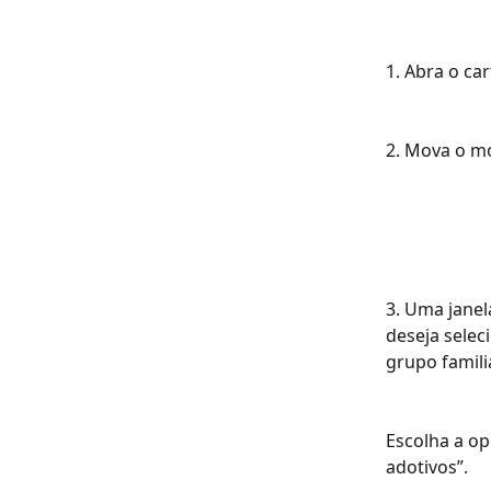
1. Abra o car
2. Mova o mo
3. Uma janel
deseja selec
grupo familia
Escolha a op
adotivos”.