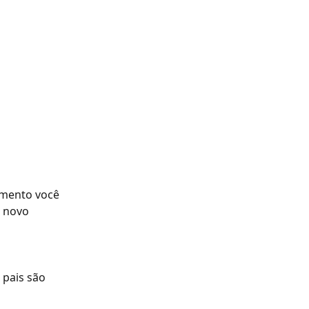
amento você 
o novo 
 pais são 