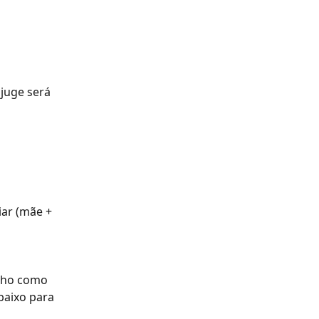
juge será 
iar (mãe + 
ilho como 
baixo para 