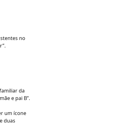
istentes no 
r”.
amiliar da 
mãe e pai B”.
er um ícone 
e duas 