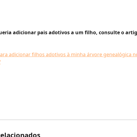
eria adicionar pais adotivos a um filho, consulte o arti
ra adicionar filhos adotivos à minha árvore genealógica no
?
relacionados