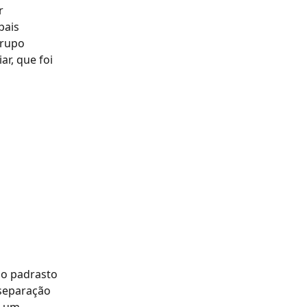
r 
ais 
grupo 
r, que foi 
o padrasto 
/separação 
r um 