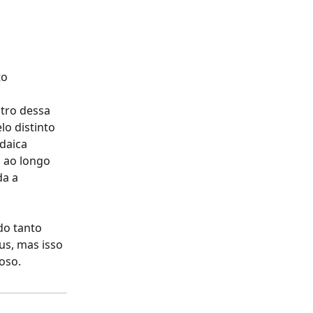
o 
tro dessa 
o distinto 
daica 
 ao longo 
a a 
do tanto 
s, mas isso 
ioso.