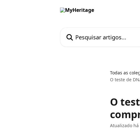
Passar para o conteúdo principal
Pesquisar artigos...
Todas as cole
O teste de DN
O tes
compr
Atualizado há