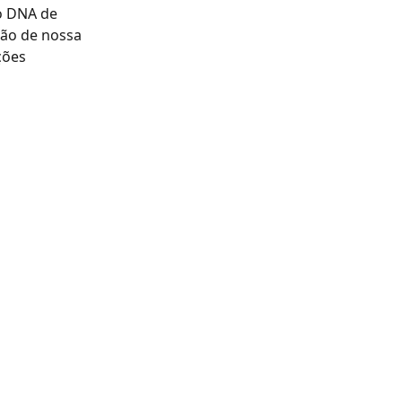
o DNA de 
são de nossa 
ções 