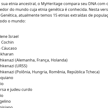
r sua etnia ancestral, o MyHeritage compara seu DNA com 
edor do mundo cuja etnia genética é conhecida. Nesta ver
Genética, atualmente temos 15 etnias extraídas de popula
 todo o mundo:
Bene Israel
e Cochin
o Cáucaso
ukharan
hkenazi (Alemanha, França, Holanda)
hkenazi (URSS)
hkenazi (Polônia, Hungria, Romênia, República Tcheca)
aquiano​
rio
ersa e judeu curdo
io
rgelino
nisiano