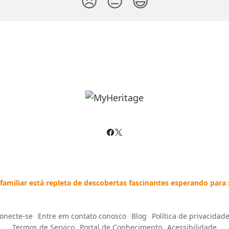
😞
😐
😃
 familiar está repleta de descobertas fascinantes esperando para 
onecte-se
--
Entre em contato conosco
--
Blog
--
Política de privacidad
Termos de Serviço
--
Portal de Conhecimento
--
Acessibilidade