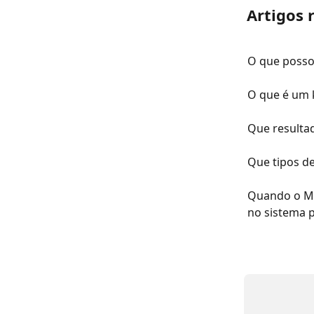
Artigos 
O que posso
O que é um 
Que resulta
Que tipos d
Quando o My
no sistema p