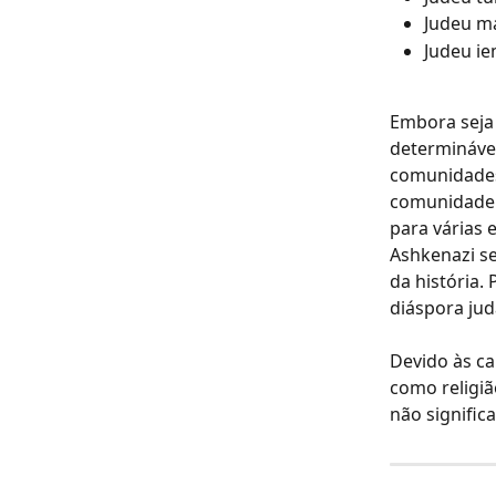
Judeu m
​Judeu i
Embora seja 
determináve
comunidades 
comunidade. 
para várias 
Ashkenazi se
da história.
diáspora jud
Devido às ca
como religiã
não signific