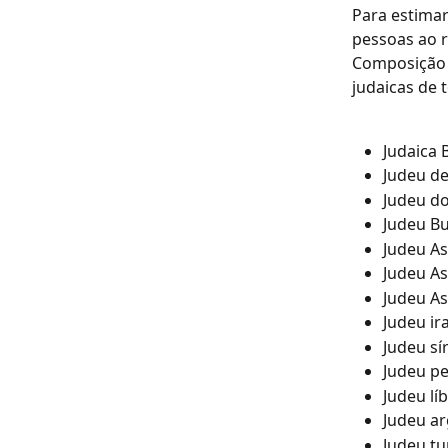
Para estima
pessoas ao r
Composição 
judaicas de
Judaica 
​Judeu d
Judeu d
​Judeu B
Judeu As
Judeu As
Judeu As
Judeu ir
Judeu sí
​Judeu p
Judeu líb
​Judeu a
Judeu tu