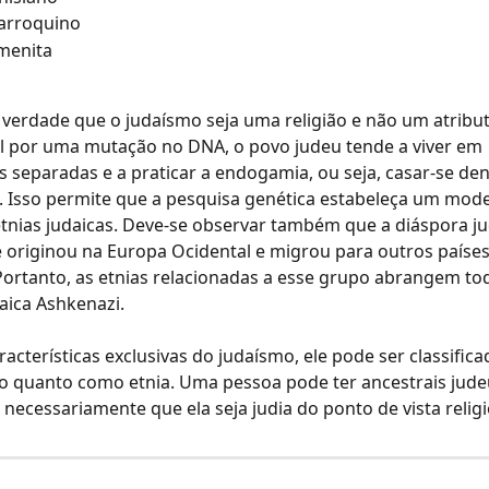
arroquino
emenita
verdade que o judaísmo seja uma religião e não um atribut
l por uma mutação no DNA, o povo judeu tende a viver em 
separadas e a praticar a endogamia, ou seja, casar-se den
Isso permite que a pesquisa genética estabeleça um model
etnias judaicas. Deve-se observar também que a diáspora ju
 originou na Europa Ocidental e migrou para outros países
 Portanto, as etnias relacionadas a esse grupo abrangem tod
aica Ashkenazi.
racterísticas exclusivas do judaísmo, ele pode ser classifica
o quanto como etnia. Uma pessoa pode ter ancestrais judeu
a necessariamente que ela seja judia do ponto de vista relig