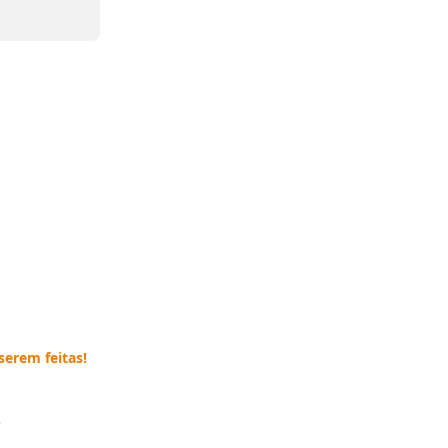
serem feitas!
e
--