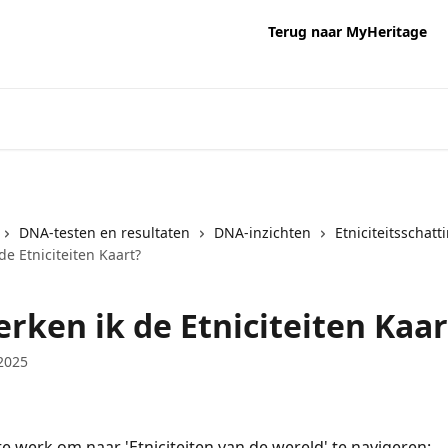
Terug naar MyHeritage
DNA-testen en resultaten
DNA-inzichten
Etniciteitsschatt
de Etniciteiten Kaart?
rken ik de Etniciteiten Kaar
2025
 te werk om naar 'Etniciteiten van de wereld' te navigeren: