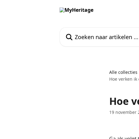
Naar de hoofdinhoud
Zoeken naar artikelen ...
Alle collecties
Hoe verken ik 
Hoe ve
19 november 
Ga als volgt