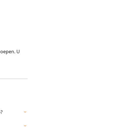
 
roepen. U 
p?