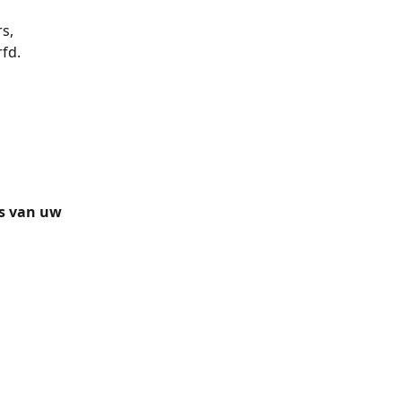
s, 
fd.
's van uw 