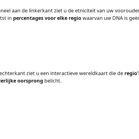
aneel aan de linkerkant ziet u de etniciteit van uw voorouder
st in 
percentages voor elke regio
 waarvan uw DNA is geër
echterkant ziet u een interactieve wereldkaart die de 
regio
erlijke oorsprong
 belicht.