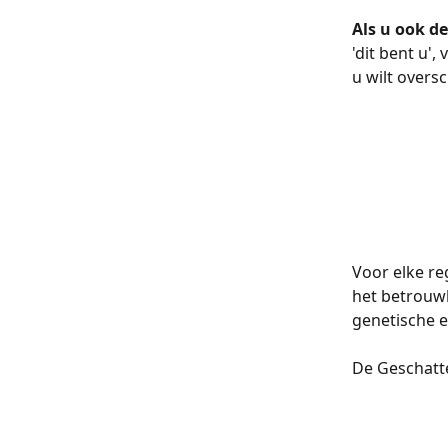
Als u ook d
'dit bent u',
u wilt overs
Voor elke re
het betrouwb
genetische etnic
De Geschatte