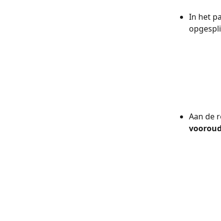
In het p
opgesplit
Aan de r
vooroud