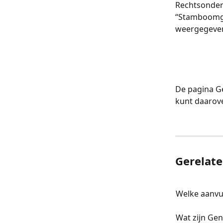
Rechtsonder 
“Stamboomge
weergegeven. ​
De pagina Ge
kunt daarove
Gerelate
Welke aanvul
Wat zijn Ge