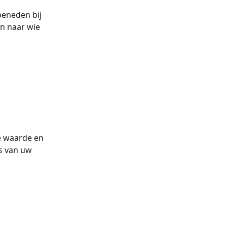
 beneden bij 
on naar wie 
e waarde en 
s van uw 