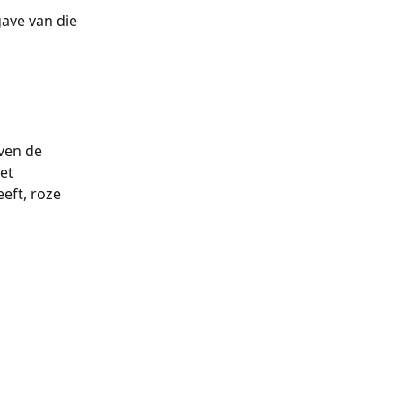
ave van die 
ven de 
et 
eft, roze 