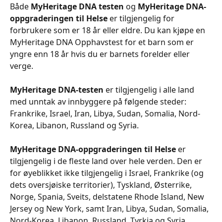
Både 
MyHeritage DNA testen
 og 
MyHeritage DNA-
oppgraderingen til Helse 
er tilgjengelig for 
forbrukere som er 18 år eller eldre. Du kan kjøpe en 
MyHeritage DNA Opphavstest for et barn som er 
yngre enn 18 år hvis du er barnets forelder eller 
verge.
MyHeritage DNA-testen
 er tilgjengelig i alle land 
med unntak av innbyggere på følgende steder: 
Frankrike, Israel, Iran, Libya, Sudan, Somalia, Nord-
Korea, Libanon, Russland og Syria.
MyHeritage DNA-oppgraderingen til Helse
 er 
tilgjengelig i de fleste land over hele verden. Den er 
for øyeblikket ikke tilgjengelig i Israel, Frankrike (og 
dets oversjøiske territorier), Tyskland, Østerrike, 
Norge, Spania, Sveits, delstatene Rhode Island, New 
Jersey og New York, samt Iran, Libya, Sudan, Somalia, 
Nord-Korea, Libanon, Russland, Tyrkia og Syria.