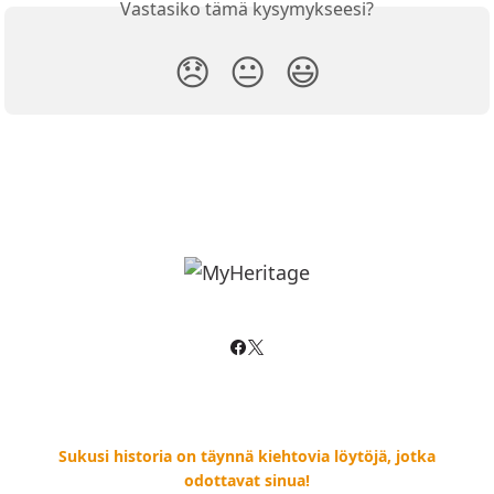
Vastasiko tämä kysymykseesi?
😞
😐
😃
Sukusi historia on täynnä kiehtovia löytöjä, jotka
odottavat sinua!