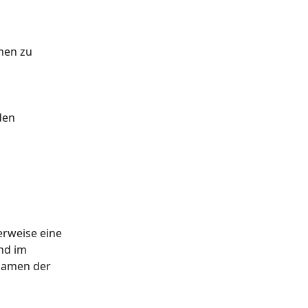
men zu 
den 
rweise eine 
nd im 
Namen der 