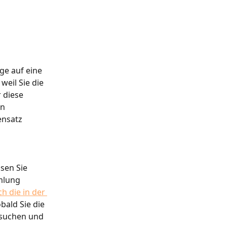
ge auf eine 
weil Sie die 
 diese 
n 
nsatz 
sen Sie 
mlung 
h die in der 
obald Sie die 
suchen und 