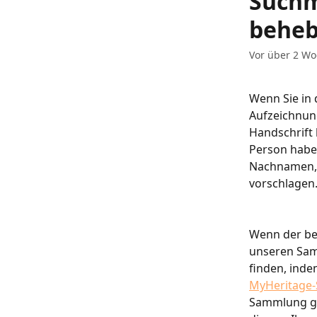
Suchm
behe
Vor über 2 Wo
Wenn Sie in 
Aufzeichnung
Handschrift 
Person haben
Nachnamen, V
vorschlagen
Wenn der be
unseren Sam
finden, inde
MyHeritage
Sammlung ge