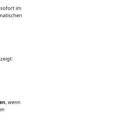
sofort im 
matischen 
zeigt:
sen
, wenn 
en 