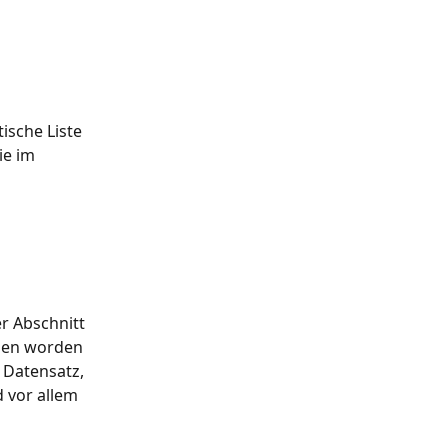
ische Liste 
e im 
r Abschnitt 
gen worden 
 Datensatz, 
 vor allem 