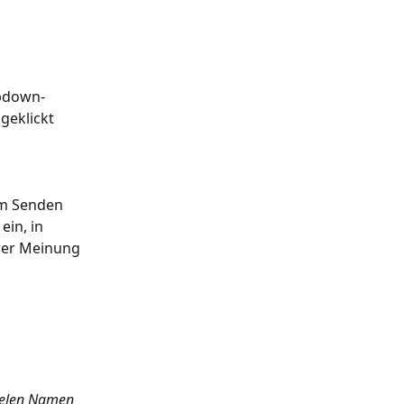
pdown-
geklickt 
um Senden 
in, in 
rer Meinung 
vielen Namen 