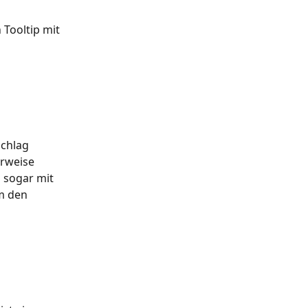
Tooltip mit 
chlag 
erweise 
 sogar mit 
m den 