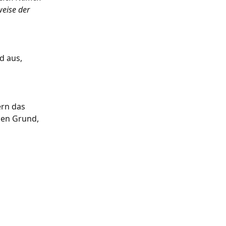
weise der 
 aus, 
ern das 
den Grund, 