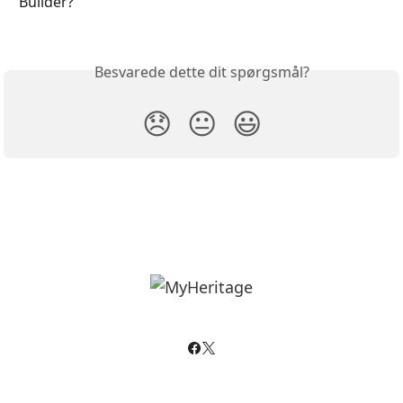
Builder?
Besvarede dette dit spørgsmål?
😞
😐
😃