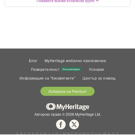
Покажете всички етнически групи
Блог
MyHeritage мобилно приложение
Поверителност
Условия
Актуализиран
Информация за "бисквитките"
Център за помощ
Избиране на Premium
Авторско право © 2026 MyHeritage Ltd.
A
B
C
D
E
F
G
H
I
J
K
L
M
N
O
P
Q
R
S
T
U
V
W
X
Y
Z