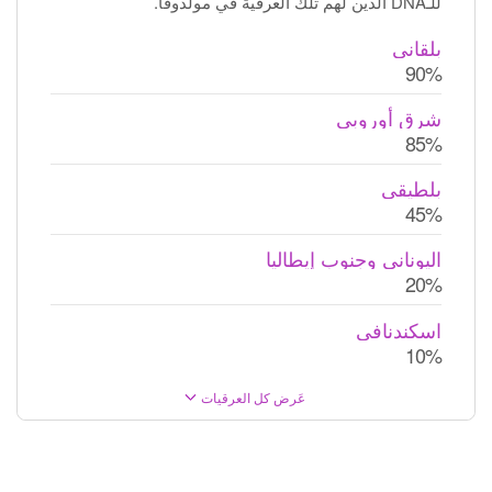
للـDNA الذين لهم تلك العرقية في مولدوفا.
بلقاني
90%
شرق أوروبي
85%
بلطيقي
45%
اليوناني وجنوب إيطاليا
20%
اسكندنافي
10%
عَرض كل العرقيات