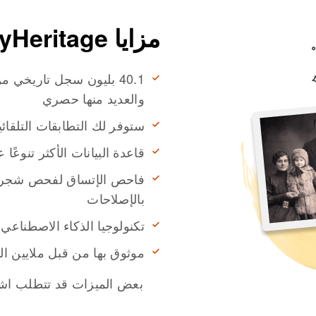
مزايا MyHeritage
40.1 بليون سجل تاريخي 
والعديد منها حصري
ستوفر لك التطابقات التلقا
قاعدة البيانات الأكثر تنوعًا ع
فاحص الإتساق لفحص شجرتك 
بالإصلاحات
تكنولوجيا الذكاء الاصطناعي AI القوية لتحسين الصور التاريخي
موثوق بها من قبل ملايين ا
بعض الميزات قد تتطلب اشتر