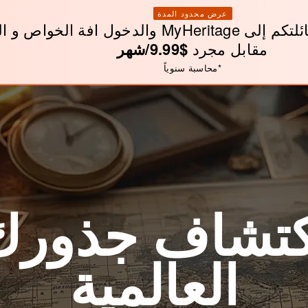
عرض محدود المدة
إستقدام شجرة عائلتكم إلى MyHeritage والدخول افة الخواص
مقابل مجرد
$9.99/شهر
*
محاسبة سنوياً
كتشاف جذورك
العالمية