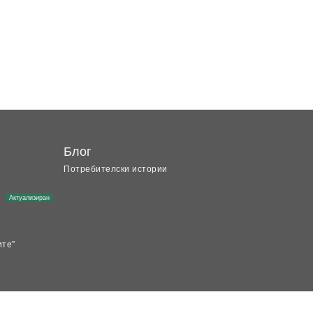
Блог
Потребителски истории
Актуализиран
ите"