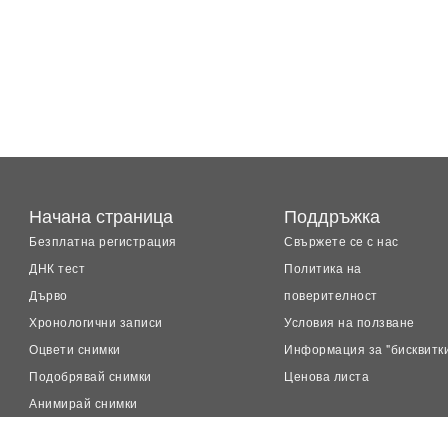
Начана страница
Поддръжка
Безплатна регистрация
Свържете се с нас
ДНК тест
Политика на
Дърво
поверителност
Хронологични записи
Условия на ползване
Оцвети снимки
Информация за "бисквитк
Подобрявай снимки
Ценова листа
Анимирай снимки
LiveMemory™