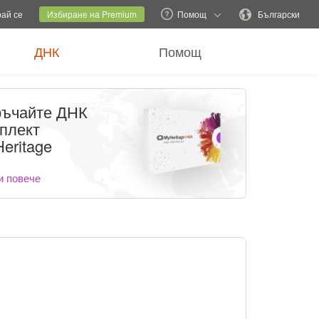
ен сайт
Текущ сайт
Смяна на езика
рай се
Избиране на Premium
Помощ
Български
ДНК
Помощ
ъчайте ДНК
плект
eritage
и повече