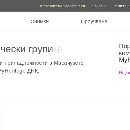
Опции на акаунта
Опции за помощ
Превключване на семе
Не сте влезли в профила си
Влизане
Регистри
Снимки
Проучване
ически групи
Пор
ком
MyH
ки принадлежности в Масачузетс,
MyHeritage ДНК.
Науч