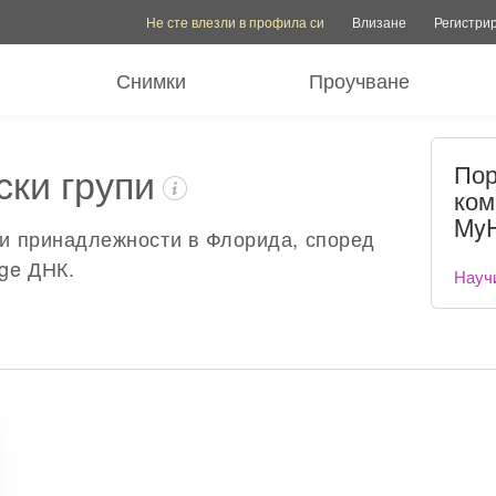
Опции на акаунта
Опции за помощ
Превключване на семе
Не сте влезли в профила си
Влизане
Регистри
Снимки
Проучване
ски групи
Пор
ком
MyH
ки принадлежности в Флорида, според
ge ДНК.
Науч