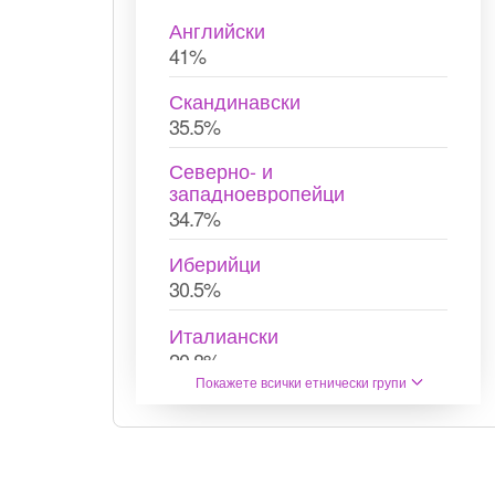
Английски
41%
Скандинавски
35.5%
Северно- и
западноевропейци
34.7%
Иберийци
30.5%
Италиански
20.8%
Покажете всички етнически групи