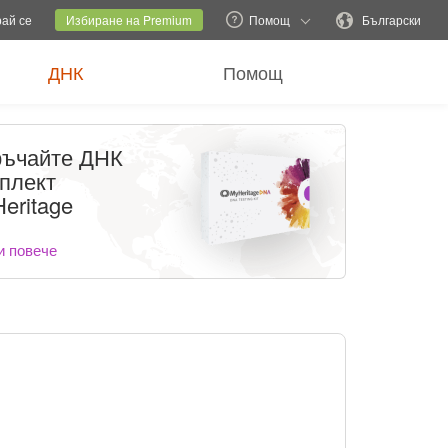
ен сайт
Текущ сайт
Смяна на езика
рай се
Избиране на Premium
Помощ
Български
ДНК
Помощ
ъчайте ДНК
плект
eritage
и повече