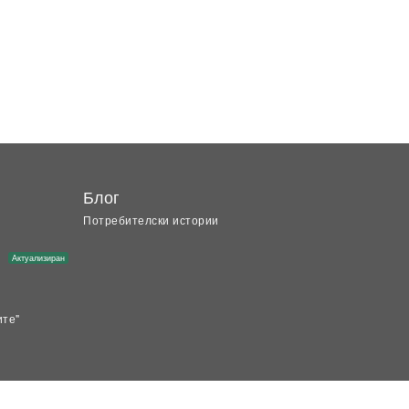
Блог
Потребителски истории
Актуализиран
ите"