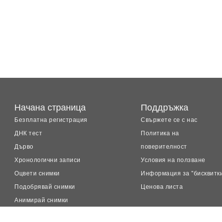
Начана страница
Поддръжка
Безплатна регистрация
Свържете се с нас
ДНК тест
Политика на
Дърво
поверителност
Хронологични записи
Условия на ползване
Оцвети снимки
Информация за "бисквитк
Подобрявай снимки
Ценова листа
Анимирай снимки
LiveMemory™