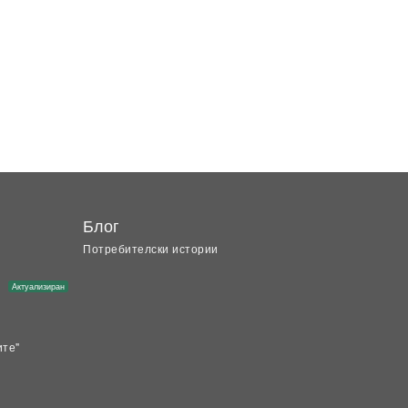
Блог
Потребителски истории
Актуализиран
ите"