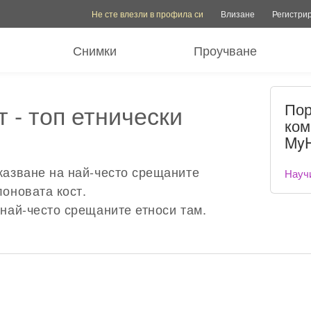
Опции на акаунта
Опции за помощ
Превключване на семе
Не сте влезли в профила си
Влизане
Регистри
Снимки
Проучване
 - топ етнически
Пор
ком
MyH
казване на най-често срещаните
Науч
оновата кост.
най-често срещаните етноси там.