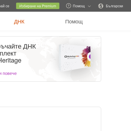
ен сайт
Текущ сайт
Смяна на езика
рай се
Избиране на Premium
Помощ
Български
ДНК
Помощ
ъчайте ДНК
плект
eritage
и повече