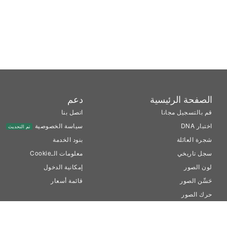
الصفحة الرئيسية
دعم
قم بالتسجيل مجانا
اتصل بنا
اختبار DNA
سياسة الخصوصية
تم التحديث
شجرة العائلة
بنود الخدمة
سجل تاريخي
معلومات الـCookie
لون الصور
إمكانية الدخول
حَسِّن الصور
قائمة أسعار
حرك الصور
™LiveMemory
Family Tree Builder