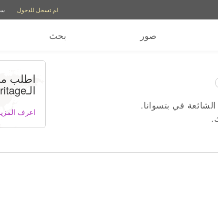
خيارات الحساب
خيارات المس
لم تسجل للدخول
سج
صور
بحث
اطلب م
الـMyHeritage للـDNA
 الشائعة في بتسوانا.
اعرف المزيد
.