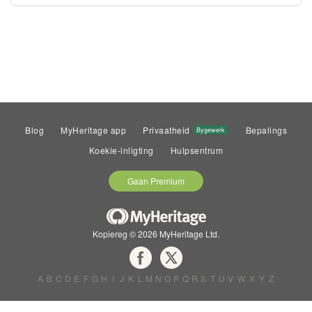
Blog
MyHeritage app
Privaatheid
Bepalings
Bygewerk
Koekie-inligting
Hulpsentrum
Gaan Premium
Kopiereg © 2026 MyHeritage Ltd.
A
B
C
D
E
F
G
H
I
J
K
L
M
N
O
P
Q
R
S
T
U
V
W
X
Y
Z