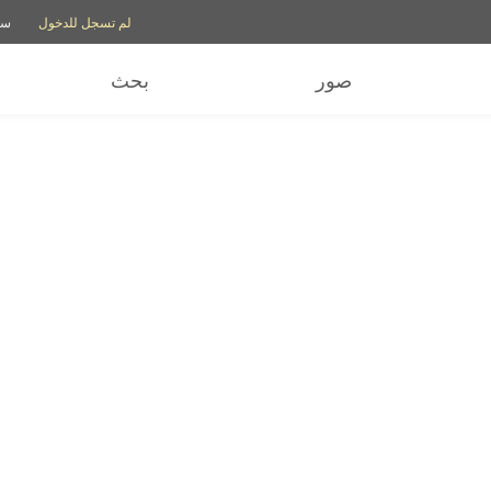
خيارات الحساب
خيارات المس
لم تسجل للدخول
سج
صور
بحث