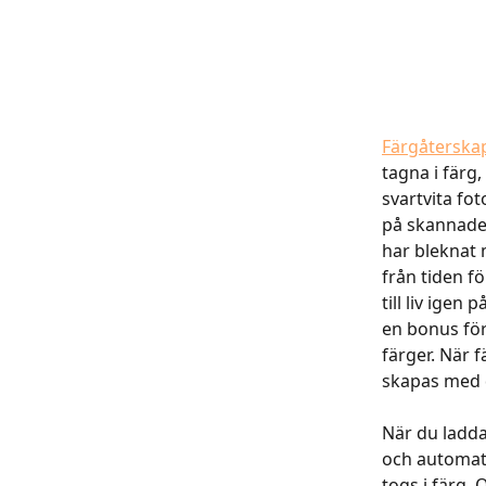
Färgåterska
tagna i färg,
svartvita fot
på skannade 
har bleknat 
från tiden f
till liv ige
en bonus för
färger. När 
skapas med 
När du ladda
och automati
togs i färg.