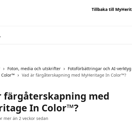
Tillbaka till MyHeri
r
Foton, media och utskrifter
Fotoförbättringar och AI-verktyg
 Color™
Vad är färgåterskapning med MyHeritage In Color™?
r färgåterskapning med
itage In Color™?
r mer än 2 veckor sedan