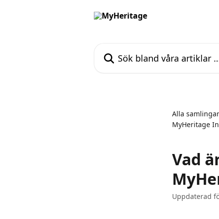
Hoppa till huvudinnehåll
Sök bland våra artiklar …
Alla samlinga
MyHeritage In
Vad ä
MyHer
Uppdaterad fö