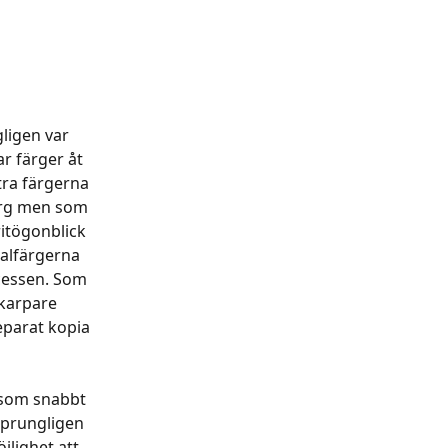
ligen var 
ar färger åt 
tra färgerna 
färg men som 
itögonblick 
nalfärgerna 
ocessen. Som 
karpare 
eparat kopia 
 som snabbt 
sprungligen 
jlighet att 