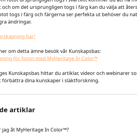
t och om det ursprungligen togs i färg kan du välja att åters
otot togs i färg och färgerna ser perfekta ut behöver du natu
gra ändringar.
erskapning här!
a mer om detta ämne besök vår Kunskapsbas:
pning för foton med MyHeritage In Color™
es Kunskapsbas hittar du artiklar, videor och webinarer s
tt förbättra dina kunskaper i släktforskning.
de artiklar
jag åt MyHeritage In Color™?