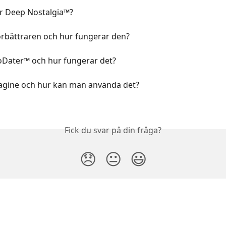
r Deep Nostalgia™?
örbättraren och hur fungerar den?
oDater™ och hur fungerar det?
agine och hur kan man använda det?
Fick du svar på din fråga?
😞
😐
😃