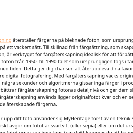
pning
 återställer färgerna på bleknade foton, som ursprung
 på ett vackert sätt. Till skillnad från färgsättning, som skap
on, är verktyget för färgåterskapning idealisk för att förbät
foton från 1950- till 1990-talet som ursprungligen togs i 
med tiden. Detta ger dig chansen att återuppleva dina favor
öre digital fotografering. Med färgåterskapning väcks origi
n på några sekunder och algoritmerna gissar inga färger i pr
bättrar färgåterskapning fotonas detaljnivå och ger dem s
färgåterskapning används ligger originalfotot kvar och en s
de återskapade färgerna.
r upp ditt foto använder sig MyHeritage först av en teknik
skt avgör om fotot är svartvitt (eller sepia) eller om det ur
 Om fotot ursprungligen togs i svartvitt kommer du att ha mö