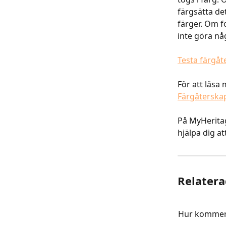
färgsätta de
färger. Om f
inte göra nå
Testa färgåt
För att läs
Färgåterska
På MyHeritag
hjälpa dig a
Relatera
Hur kommer 