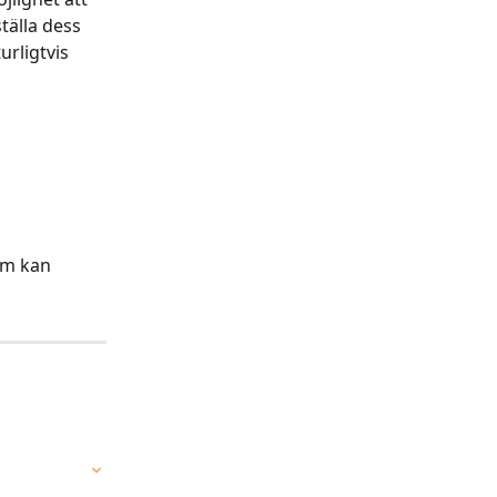
tälla dess 
rligtvis 
om kan 