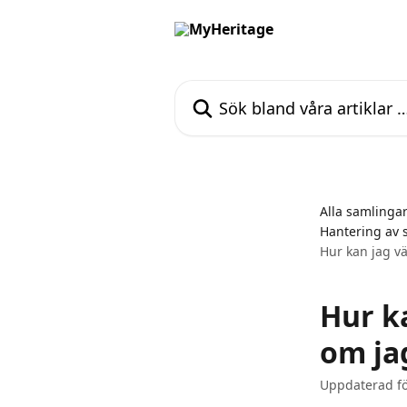
Hoppa till huvudinnehåll
Sök bland våra artiklar …
Alla samlinga
Hantering av s
Hur kan jag vä
Hur k
om ja
Uppdaterad fö