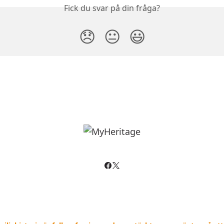
Fick du svar på din fråga?
😞
😐
😃