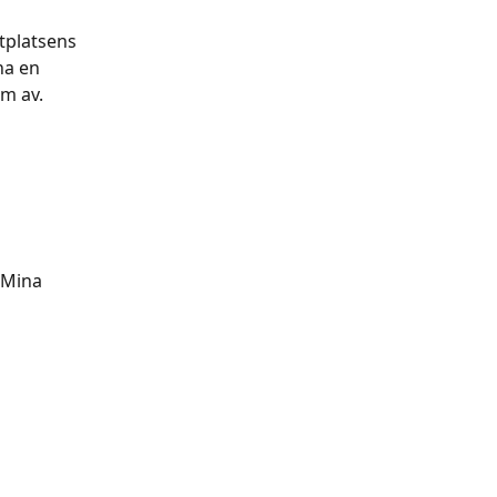
tplatsens 
na en 
em av.
”Mina 