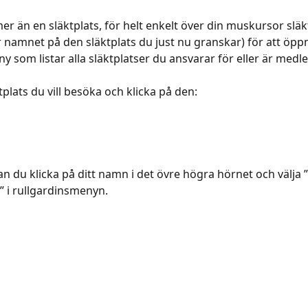
r än en släktplats, för helt enkelt över din muskursor släk
 namnet på den släktplats du just nu granskar) för att öpp
 som listar alla släktplatser du ansvarar för eller är medl
tplats du vill besöka och klicka på den:
kan du klicka på ditt namn i det övre högra hörnet och välja 
 i rullgardinsmenyn.