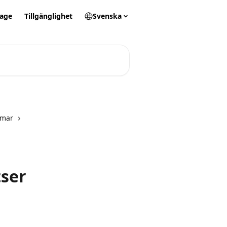
tage
Tillgänglighet
Svenska
mmar
tser