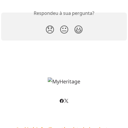
Respondeu à sua pergunta?
😞
😐
😃