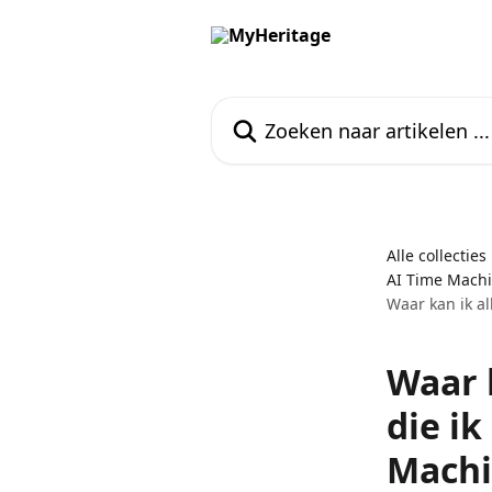
Naar de hoofdinhoud
Zoeken naar artikelen ...
Alle collecties
AI Time Mach
Waar kan ik a
Waar 
die i
Mach