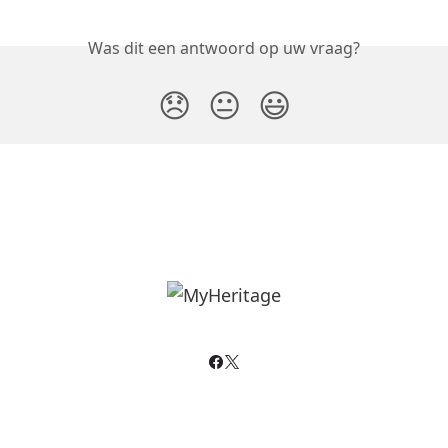
Was dit een antwoord op uw vraag?
😞
😐
😃