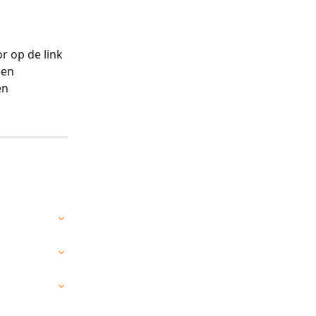
 op de link 
len 
n 