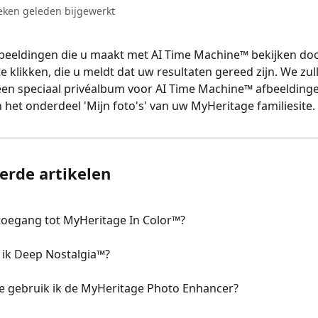
ken geleden bijgewerkt
beeldingen die u maakt met AI Time Machine™ bekijken door
te klikken, die u meldt dat uw resultaten gereed zijn. We zul
en speciaal privéalbum voor AI Time Machine™ afbeeldinge
 het onderdeel 'Mijn foto's' van uw MyHeritage familiesite.
erde artikelen
 toegang tot MyHeritage In Color™?
 ik Deep Nostalgia™?
oe gebruik ik de MyHeritage Photo Enhancer?