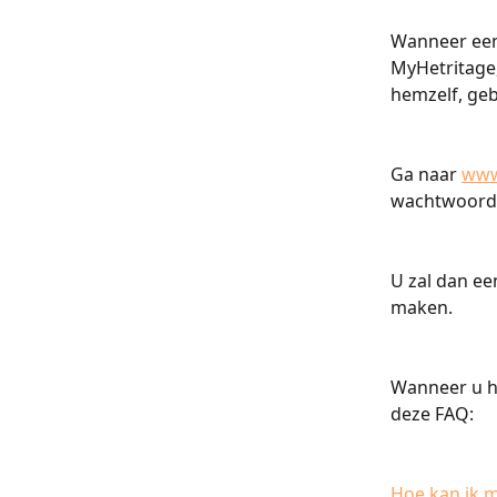
Wanneer een 
MyHetritage
hemzelf, geb
Ga naar 
www
wachtwoord 
U zal dan ee
maken.
Wanneer u hu
deze FAQ:
Hoe kan ik m