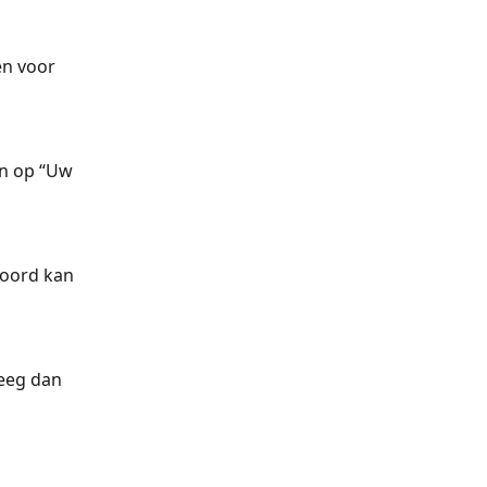
 
n voor 
an op “Uw 
oord kan 
eeg dan 