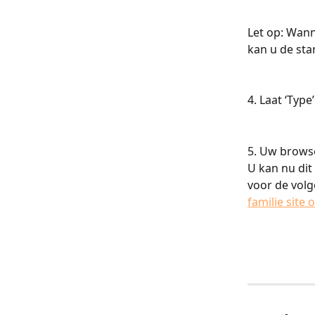
Let op: Wan
kan u de sta
4. Laat ‘Typ
5. Uw browse
U kan nu di
voor de volg
familie site