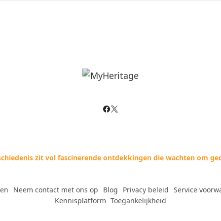
schiedenis zit vol fascinerende ontdekkingen die wachten om ge
gen
--
Neem contact met ons op
--
Blog
--
Privacy beleid
--
Service voorw
Kennisplatform
--
Toegankelijkheid