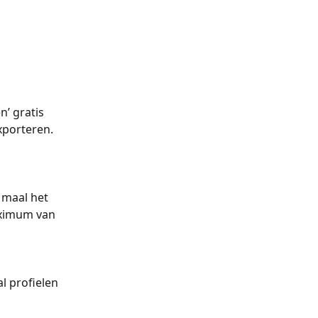
’ gratis 
xporteren. 
 maal het 
aximum van 
l profielen 