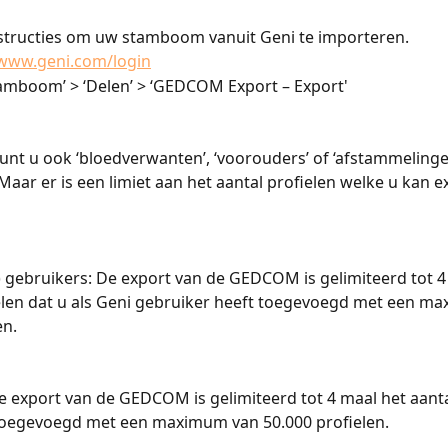
nstructies om uw stamboom vanuit Geni te importeren.
www.geni.com/login
Stamboom’ > ‘Delen’ > ‘GEDCOM Export – Export'
unt u ook ‘bloedverwanten’, ‘voorouders’ of ‘afstammelingen
Maar er is een limiet aan het aantal profielen welke u kan e
s) gebruikers: De export van de GEDCOM is gelimiteerd tot 4
elen dat u als Geni gebruiker heeft toegevoegd met een m
en.
e export van de GEDCOM is gelimiteerd tot 4 maal het aanta
 toegevoegd met een maximum van 50.000 profielen.