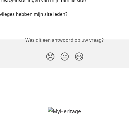
rivacy-instellingen van mijn familie site?
vileges hebben mijn site leden?
Was dit een antwoord op uw vraag?
😞
😐
😃