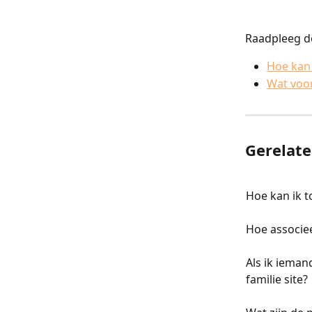
Raadpleeg de
Hoe kan 
Wat voor
Gerelate
Hoe kan ik t
Hoe associee
Als ik ieman
familie site?