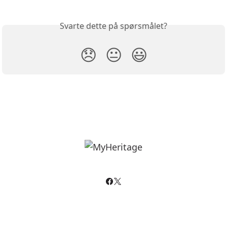
Svarte dette på spørsmålet?
😞
😐
😃