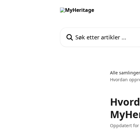
Gå til hovedinnhold
Søk etter artikler ...
Alle samlinge
Hvordan oppre
Hvord
MyHer
Oppdatert for