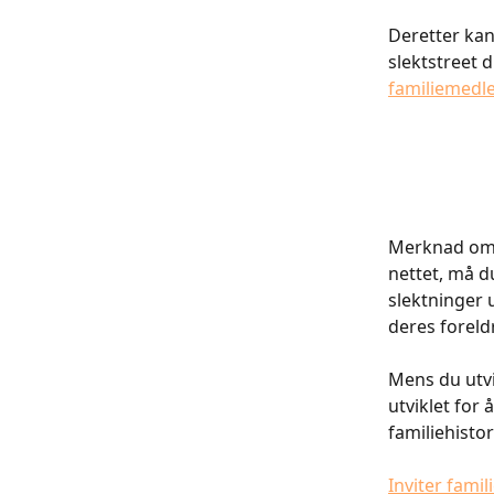
Deretter kan
slektstreet d
familiemedle
Merknad om p
nettet, må d
slektninger 
deres foreldr
Mens du utvi
utviklet for
familiehisto
Inviter fami