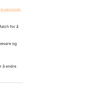
dre personer, 
atch for å 
bevare og 
or å endre 