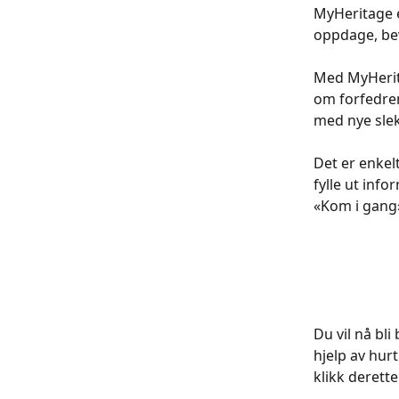
MyHeritage e
oppdage, bev
Med MyHerita
om forfedren
med nye slek
Det er enkelt
fylle ut inf
«Kom i gang
Du vil nå bl
hjelp av hur
klikk derett