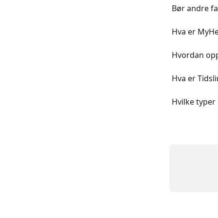
Bør andre f
Hva er MyHe
Hvordan oppr
Hva er Tidsl
Hvilke type