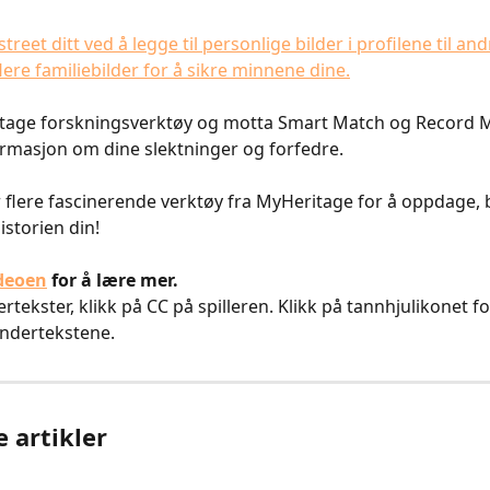
ktstreet ditt ved å legge til personlige bilder i profilene til an
lere familiebilder for å sikre minnene dine.
tage forskningsverktøy og motta Smart Match og Record M
ormasjon om dine slektninger og forfedre.
 flere fascinerende verktøy fra MyHeritage for å oppdage, 
istorien din!
deoen
 for å lære mer.
undertekster, klikk på CC på spilleren. Klikk på tannhjulikonet f
ndertekstene.​
e artikler