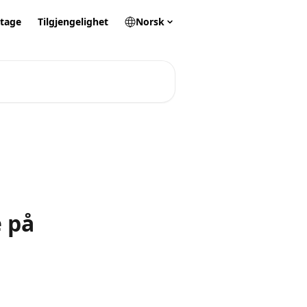
itage
Tilgjengelighet
Norsk
e på