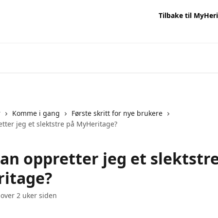
Tilbake til MyHer
r
Komme i gang
Første skritt for nye brukere
tter jeg et slektstre på MyHeritage?
an oppretter jeg et slektstr
itage?
 over 2 uker siden