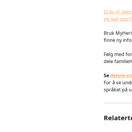
Gi liv til sle
og last opp f
Bruk MyHeri
finne ny inf
Følg med for
dele familieh
Se 
denne vi
​​​​For å se 
språket på u
Relatert