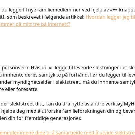
 du legge til nye familiemedlemmer ved hjelp av «+»-knappen
itt, som beskrevet i følgende artikkel: 
Hvordan legger jeg til
mmer på mitt tre på internett?
ersonvern: Hvis du vil legge til levende slektninger i et sle
u innhente deres samtykke på forhånd. Før du legger til lev
under myndighetsalder i slektstreet, må du innhente samtyk
e eller foresatte.
der slektstreet ditt, kan du dra nytte av andre verktøy MyH
 å hjelpe deg med å utforske familieforskningen din og bevar
rien din for fremtidige generasjoner.
liemedlemmene dine til å samarbeide med å utvide slektstree