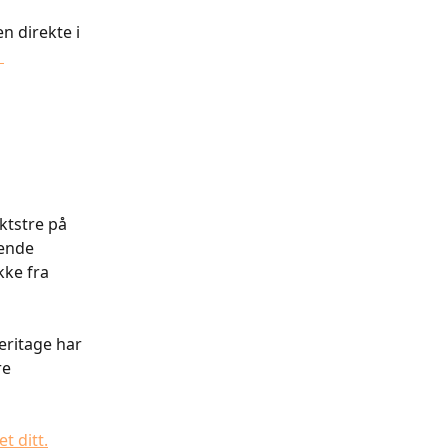
 direkte i 
 
ktstre på 
ende 
ke fra 
eritage har 
e 
t ditt.