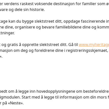
r verdens raskest voksende destinasjon for familier som ø
are og dele sin historie.
ge kan du bygge slektstreet ditt, oppdage fascinerende i
e dine, organisere og bevare familiebildene dine og komme
tninger.
 og gratis å opprette slektstreet ditt. Gå til 
www.myheritag
ormasjon om deg og foreldrene dine i registreringsskjemaet, 
».
i bedt om å legge inn hovedopplysningene om besteforeldre
tigmodulen. Start med å legge til informasjon om din mors f
er på «Neste».