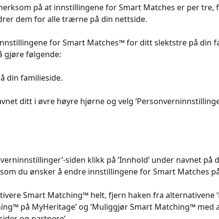
rksom på at innstillingene for Smart Matches er per tre, f
rer dem for alle trærne på din nettside.
r å endre innstillingene for Smart Matches™ for ditt slektstre på din 
 gjøre følgende:​​
 inn på din familieside. ​​
Klikk på navnet ditt i øvre høyre hjørne og velg ‘Personverninnstillinge
ersonverninnstillinger’-siden klikk på ‘Innhold’ under navnet på 
 som du ønsker å endre innstillingene for Smart Matches på
 For å deaktivere Smart Matching™ helt, fjern haken fra alternativene
ing™ på MyHeritage’ og ‘Muliggjør Smart Matching™ med 
ider og partnere’.