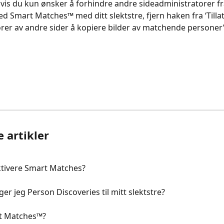
ternativt, hvis du kun ønsker å forhindre andre sideadministratorer 
ed Smart Matches™ med ditt slektstre, fjern haken fra ‘Tillat
er av andre sider å kopiere bilder av matchende personer’.​​​​​​
e artikler
ktivere Smart Matches?
er jeg Person Discoveries til mitt slektstre?
t Matches™?