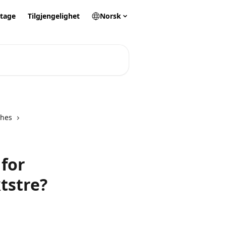
itage
Tilgjengelighet
Norsk
ches
 for
tstre?