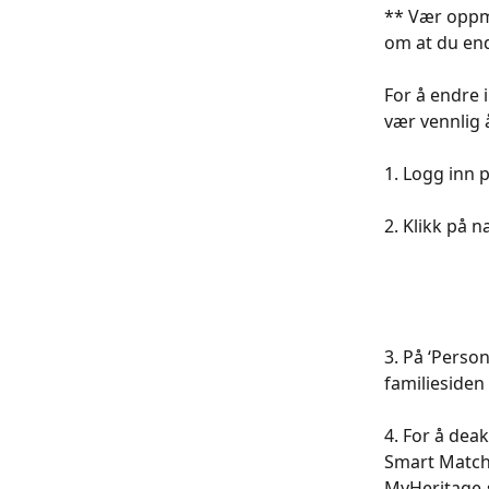
** Vær oppme
om at du end
​​​​​​​​​​​​Fo
vær vennlig å
​​​​​​​​​​​​1. Logg
​​​​​​​​​​​​2. 
​​​​​3. På ‘P
familiesiden
​​​​​​​​​​​​4.
Smart Match
MyHeritage-s