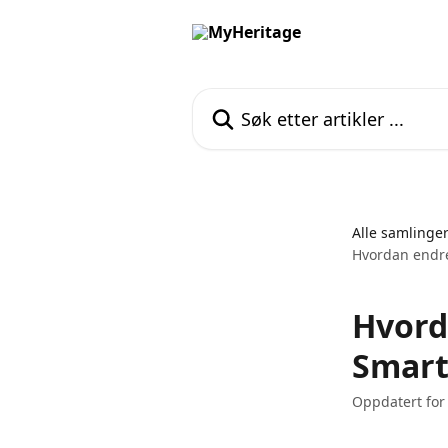
Gå til hovedinnhold
Søk etter artikler ...
Alle samlinge
Hvordan endrer
Hvord
Smart
Oppdatert for