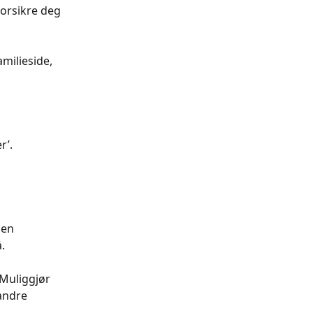
orsikre deg 
familieside, 
r’. 
den 
.
 ‘Muliggjør 
andre 