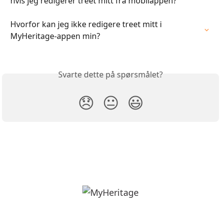
hvis jeg redigerer treet mitt fra mobilappen?
Hvorfor kan jeg ikke redigere treet mitt i 
MyHeritage-appen min?
Svarte dette på spørsmålet?
😞
😐
😃