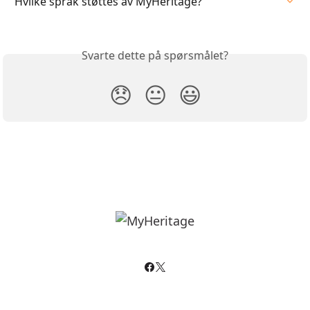
Hvilke språk støttes av MyHeritage?
Svarte dette på spørsmålet?
😞
😐
😃