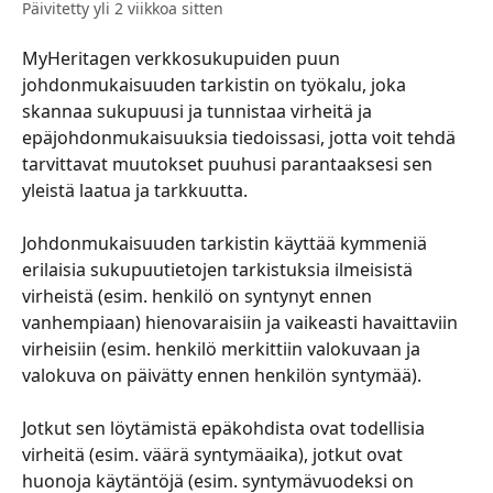
Päivitetty yli 2 viikkoa sitten
MyHeritagen verkkosukupuiden puun 
johdonmukaisuuden tarkistin on työkalu, joka 
skannaa sukupuusi ja tunnistaa virheitä ja 
epäjohdonmukaisuuksia tiedoissasi, jotta voit tehdä 
tarvittavat muutokset puuhusi parantaaksesi sen 
yleistä laatua ja tarkkuutta.
​​​​​​​​ 
​​​​​​​​Johdonmukaisuuden tarkistin käyttää kymmeniä 
erilaisia sukupuutietojen tarkistuksia ilmeisistä 
virheistä (esim. henkilö on syntynyt ennen 
vanhempiaan) hienovaraisiin ja vaikeasti havaittaviin 
virheisiin (esim. henkilö merkittiin valokuvaan ja 
valokuva on päivätty ennen henkilön syntymää).
​​​​​​​​ 
​​​​​​​​Jotkut sen löytämistä epäkohdista ovat todellisia 
virheitä (esim. väärä syntymäaika), jotkut ovat 
huonoja käytäntöjä (esim. syntymävuodeksi on 