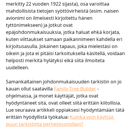
merkitty 22 vuoden 1922 sijasta), osa varoittaa 
mahdollisista tietojen syöttövirheistä (esim. naisen 
avionimi on ilmeisesti kirjoitettu hänen 
tyttönimekseen) ja jotkut ovat 
epäjohdonmukaisuuksia, jotka haluat ehkä korjata, 
kuten viittaukset samaan paikannimeen kahdella eri 
kirjoitusasulla. Jokainen tapaus, joka mielestäsi on 
oikein ja jota ei pitäisi tarkoituksella käsitellä, voidaan 
helposti merkitä hylätyksi eikä siitä ilmoiteta 
uudelleen.
​​​​​​​​ 
​​​​​​​​Samankaltainen johdonmukaisuuden tarkistin on jo 
kauan ollut saatavilla ​
Family Tree Builder
 -
ohjelmassa, ja monet käyttäjät, jotka ovat 
hyödyntäneet sitä, ovat olleet siitä erittäin kiitollisia.
​​​​​​​​Lue seuraava artikkeli oppiaksesi hyödyntämään tätä 
erittäin hyödyllistä työkalua: ​
Kuinka voin käyttää 
puun tarkistinta perhesivustollani?