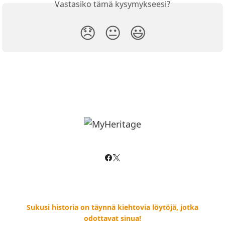
Vastasiko tämä kysymykseesi?
😞
😐
😃
Sukusi historia on täynnä kiehtovia löytöjä, jotka
odottavat sinua!