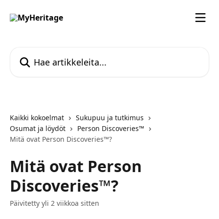
Siirry pääsisältöön
Hae artikkeleita...
Kaikki kokoelmat
Sukupuu ja tutkimus
Osumat ja löydöt
Person Discoveries™
Mitä ovat Person Discoveries™?
Mitä ovat Person
Discoveries™?
Päivitetty yli 2 viikkoa sitten