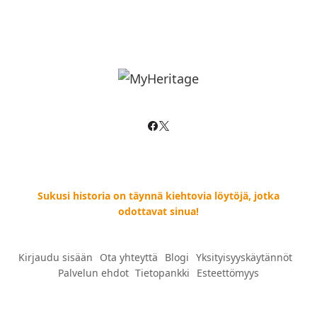
Sukusi historia on täynnä kiehtovia löytöjä, jotka
odottavat sinua!
Kirjaudu sisään
--
Ota yhteyttä
--
Blogi
--
Yksityisyyskäytännöt
--
Palvelun ehdot
--
Tietopankki
--
Esteettömyys