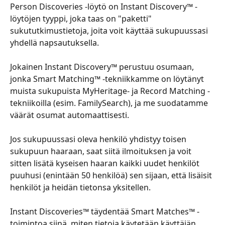
Person Discoveries -löytö on Instant Discovery™ -
löytöjen tyyppi, joka taas on "paketti" 
sukututkimustietoja, joita voit käyttää sukupuussasi 
yhdellä napsautuksella. 
​ 
Jokainen Instant Discovery™ perustuu osumaan, 
jonka Smart Matching™ -tekniikkamme on löytänyt 
muista sukupuista MyHeritage- ja Record Matching -
tekniikoilla (esim. FamilySearch), ja me suodatamme 
väärät osumat automaattisesti. 
​ 
Jos sukupuussasi oleva henkilö yhdistyy toisen 
sukupuun haaraan, saat siitä ilmoituksen ja voit 
sitten lisätä kyseisen haaran kaikki uudet henkilöt 
puuhusi (enintään 50 henkilöä) sen sijaan, että lisäisit 
henkilöt ja heidän tietonsa yksitellen. 
​ 
Instant Discoveries™ täydentää Smart Matches™ -
toimintoa siinä, miten tietoja käytetään käyttäjän 