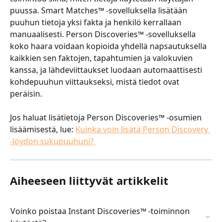
puussa. Smart Matches™ -sovelluksella lisätään 
puuhun tietoja yksi fakta ja henkilö kerrallaan 
manuaalisesti. Person Discoveries™ -sovelluksella 
koko haara voidaan kopioida yhdellä napsautuksella 
kaikkien sen faktojen, tapahtumien ja valokuvien 
kanssa, ja lähdeviittaukset luodaan automaattisesti 
kohdepuuhun viittaukseksi, mistä tiedot ovat 
peräisin. 
​ 
Jos haluat lisätietoja Person Discoveries™ -osumien 
lisäämisestä, lue: ​
Kuinka voin lisätä Person Discovery 
-löydön sukupuuhuni? 
Aiheeseen liittyvät artikkelit
Voinko poistaa Instant Discoveries™ -toiminnon 