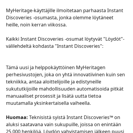
MyHeritage-käyttäjille ilmoitetaan parhaasta Instant 
Discoveries -osumasta, jonka olemme löytäneet 
heille, noin kerran viikossa. 
​Kaikki Instant Discoveries -osumat löytyvät "Löydöt"-
välilehdeltä kohdasta "Instant Discoveries": 
​​Tämä uusi ja helppokäyttöinen MyHeritagen 
perhesivustojen, joka on yhtä innovatiivinen kuin sen 
tekniikka, antaa aloittelijoille ja edistyneille 
sukututkijoille mahdollisuuden automatisoida pitkät 
manuaaliset prosessit ja lisätä uutta tietoa 
muutamalla yksinkertaisella vaiheella.
​Huomaa: 
Teknisistä syistä Instant Discoveries™ on 
aluksi saatavana vain sukupuille, joissa on enintään 
25 000 henkilöä. Löydön vahvistamisen jälkeen puusi 