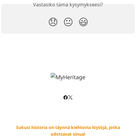
Vastasiko tämä kysymykseesi?
😞
😐
😃
Sukusi historia on täynnä kiehtovia löytöjä, jotka
odottavat sinua!