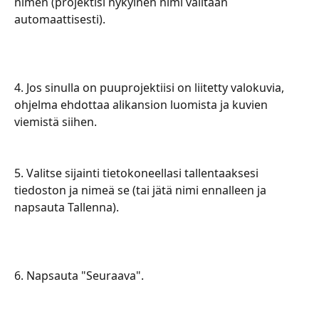
nimen (projektisi nykyinen nimi valitaan 
automaattisesti).
​​​​​​​​4. Jos sinulla on puuprojektiisi on liitetty valokuvia, 
ohjelma ehdottaa alikansion luomista ja kuvien 
viemistä siihen.​
​​​​5. Valitse sijainti tietokoneellasi tallentaaksesi 
tiedoston ja nimeä se (tai jätä nimi ennalleen ja 
napsauta Tallenna).
6. Napsauta "Seuraava".​​