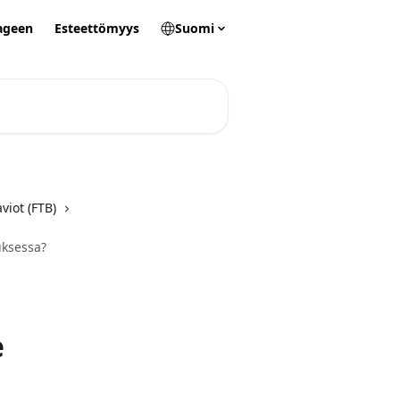
ageen
Esteettömyys
Suomi
aviot (FTB)
uksessa?
e