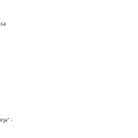
ssa 
irja" -