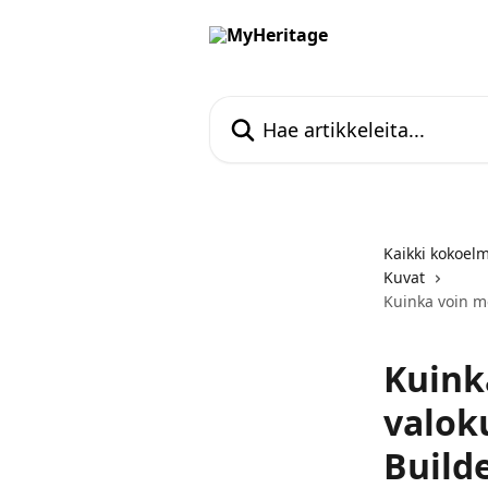
Siirry pääsisältöön
Hae artikkeleita...
Kaikki kokoel
Kuvat
Kuinka voin me
Kuink
valok
Build