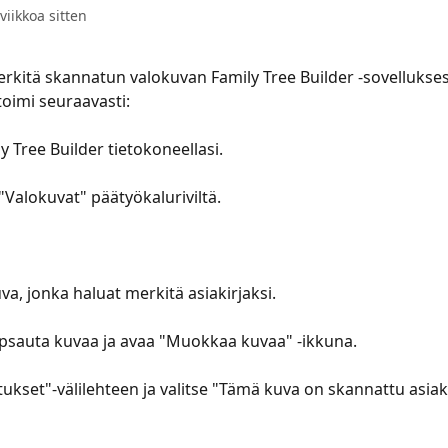
 viikkoa sitten
erkitä skannatun valokuvan Family Tree Builder -sovellukse
 toimi seuraavasti:
​1. Avaa Family Tree Builder tietokoneellasi.
​2. Napsauta "Valokuvat" päätyökaluriviltä.
​3. Etsi valokuva, jonka haluat merkitä asiakirjaksi.
​​​4. Kaksoisnapsauta kuvaa ja avaa "Muokkaa kuvaa" -ikkuna.
​​​5. Siirry "Asetukset"-välilehteen ja valitse "Tämä kuva on skannattu asiak