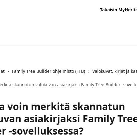
Takaisin MyHerit
mat
Family Tree Builder ohjelmisto (FTB)
Valokuvat, kirjat ja ka
rkitä skannatun valokuvan asiakirjaksi Family Tree Builder -sovell
a voin merkitä skannatun
uvan asiakirjaksi Family Tre
er -sovelluksessa?