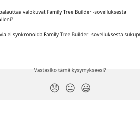
palauttaa valokuvat Family Tree Builder -sovelluksesta 
lleni?
via ei synkronoida Family Tree Builder -sovelluksesta suku
Vastasiko tämä kysymykseesi?
😞
😐
😃