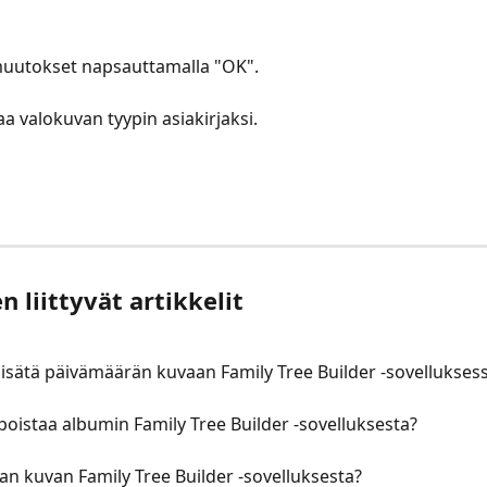
​​6. Tallenna muutokset napsauttamalla "OK". 
​​Tämä muuttaa valokuvan tyypin asiakirjaksi.
 liittyvät artikkelit
lisätä päivämäärän kuvaan Family Tree Builder -sovellukses
poistaa albumin Family Tree Builder -sovelluksesta?
an kuvan Family Tree Builder -sovelluksesta?