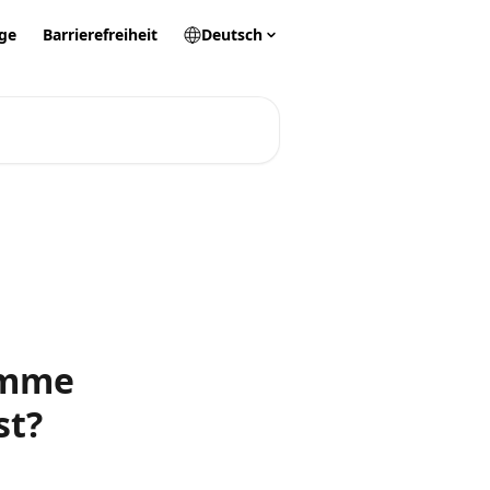
ge
Barrierefreiheit
Deutsch
omme
st?