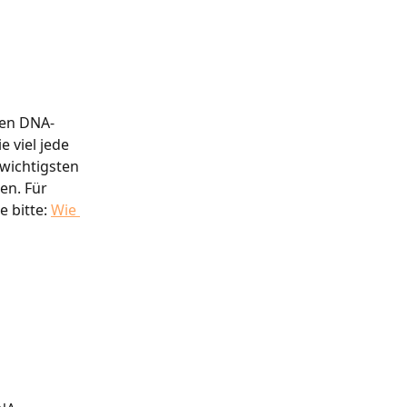
gen DNA-
viel jede 
wichtigsten 
en. Für 
 bitte: 
Wie 