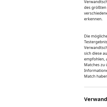
Verwandtscha
des größten 
verschieden
erkennen.
Die möglich
Testergebni
Verwandtscha
sich diese a
empfohlen, a
Matches zu ü
Informatione
Match haben
Verwandt