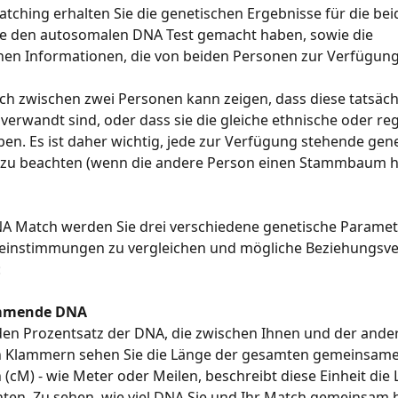
ching erhalten Sie die genetischen Ergebnisse für die bei
ie den autosomalen DNA Test gemacht haben, sowie die 
hen Informationen, die von beiden Personen zur Verfügung
ch zwischen zwei Personen kann zeigen, dass diese tatsächl
verwandt sind, oder dass sie die gleiche ethnische oder reg
en. Es ist daher wichtig, jede zur Verfügung stehende gen
 zu beachten (wenn die andere Person einen Stammbaum ha
NA Match werden Sie drei verschiedene genetische Paramet
einstimmungen zu vergleichen und mögliche Beziehungsver
:
mmende DNA 
den Prozentsatz der DNA, die zwischen Ihnen und der ande
In Klammern sehen Sie die Länge der gesamten gemeinsame
(cM) - wie Meter oder Meilen, beschreibt diese Einheit die
n. Zu sehen, wie viel DNA Sie und Ihr Match gemeinsam ha