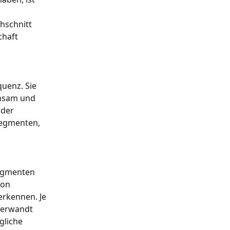
hschnitt 
chaft 
quenz. Sie 
nsam und 
der 
Segmenten, 
egmenten 
on 
rkennen. Je 
verwandt 
gliche 