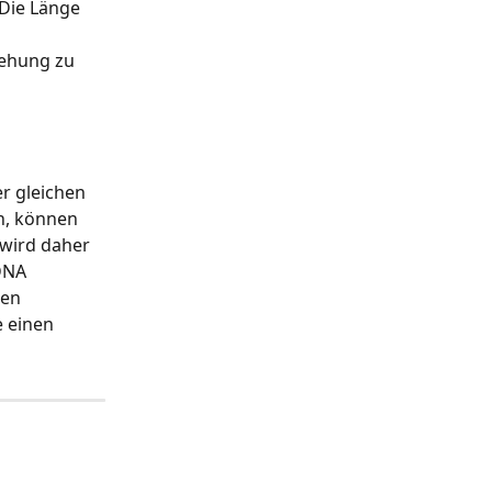
Die Länge 
ehung zu 
r gleichen 
n, können 
wird daher 
DNA 
en 
 einen 