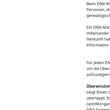
Beim DNA Mat
Personen, d
genealogisc
​Ein DNA Mat
miteinander 
Herkunft hab
Information
Für jeden D
um die Über
aufzuzeigen
Übereinsti
zeigt Ihnen 
überlappt. 
centiMorgan 
DNA Segmente