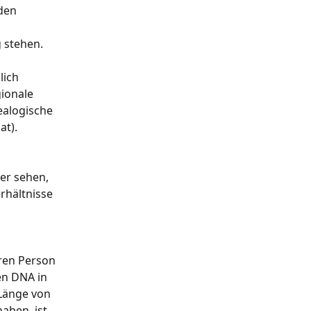
den 
 stehen.
ich 
ionale 
ealogische 
t).​
er sehen, 
hältnisse 
ren Person 
n DNA in 
 Länge von 
ben, ist 